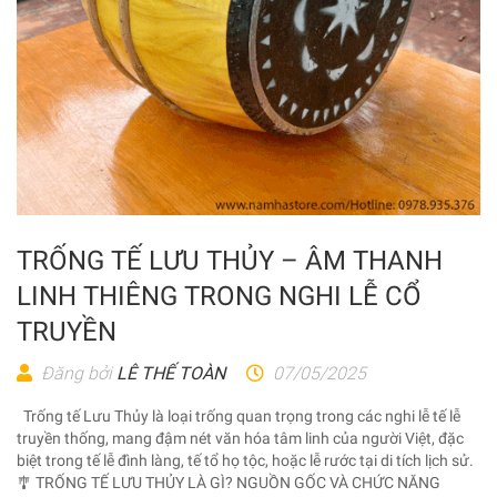
TRỐNG TẾ LƯU THỦY – ÂM THANH
LINH THIÊNG TRONG NGHI LỄ CỔ
TRUYỀN
Đăng bởi
LÊ THẾ TOÀN
07/05/2025
Trống tế Lưu Thủy là loại trống quan trọng trong các nghi lễ tế lễ
truyền thống, mang đậm nét văn hóa tâm linh của người Việt, đặc
biệt trong tế lễ đình làng, tế tổ họ tộc, hoặc lễ rước tại di tích lịch sử.
🎐 TRỐNG TẾ LƯU THỦY LÀ GÌ? NGUỒN GỐC VÀ CHỨC NĂNG