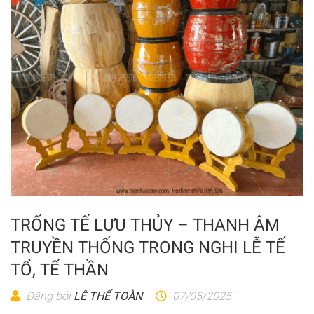
TRỐNG TẾ LƯU THỦY – THANH ÂM
TRUYỀN THỐNG TRONG NGHI LỄ TẾ
TỔ, TẾ THẦN
Đăng bởi
LÊ THẾ TOÀN
07/05/2025