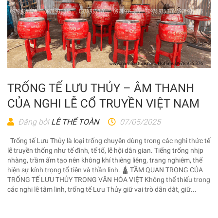
TRỐNG TẾ LƯU THỦY – ÂM THANH
CỦA NGHI LỄ CỔ TRUYỀN VIỆT NAM
Đăng bởi
LÊ THẾ TOÀN
07/05/2025
Trống tế Lưu Thủy là loại trống chuyên dùng trong các nghi thức tế
lễ truyền thống như tế đình, tế tổ, lễ hội dân gian. Tiếng trống nhịp
nhàng, trầm ấm tạo nên không khí thiêng liêng, trang nghiêm, thể
hiện sự kính trọng tổ tiên và thần linh. 🛕 TẦM QUAN TRỌNG CỦA
TRỐNG TẾ LƯU THỦY TRONG VĂN HÓA VIỆT Không thể thiếu trong
các nghi lễ tâm linh, trống tế Lưu Thủy giữ vai trò dẫn dắt, giữ...