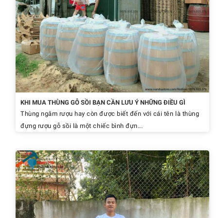
KHI MUA THÙNG GỖ SỒI BẠN CẦN LƯU Ý NHỮNG ĐIỀU GÌ
Thùng ngâm rượu hay còn được biết đến với cái tên là thùng
đựng rượu gỗ sồi là một chiếc bình đựn...