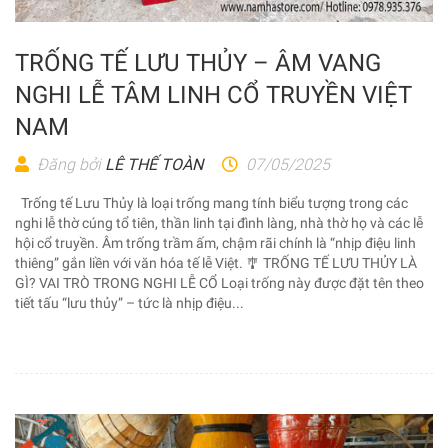
TRỐNG TẾ LƯU THỦY – ÂM VANG
NGHI LỄ TÂM LINH CỔ TRUYỀN VIỆT
NAM
Đăng bởi
LÊ THẾ TOÀN
07/05/2025
Trống tế Lưu Thủy là loại trống mang tính biểu tượng trong các
nghi lễ thờ cúng tổ tiên, thần linh tại đình làng, nhà thờ họ và các lễ
hội cổ truyền. Âm trống trầm ấm, chậm rãi chính là “nhịp điệu linh
thiêng” gắn liền với văn hóa tế lễ Việt. 🎐 TRỐNG TẾ LƯU THỦY LÀ
GÌ? VAI TRÒ TRONG NGHI LỄ CỔ Loại trống này được đặt tên theo
tiết tấu “lưu thủy” – tức là nhịp điệu...