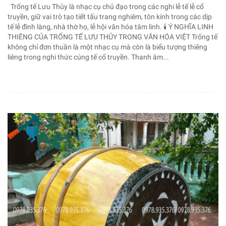
Trống tế Lưu Thủy là nhạc cụ chủ đạo trong các nghi lễ tế lễ cổ
truyền, giữ vai trò tạo tiết tấu trang nghiêm, tôn kính trong các dịp
tế lễ đình làng, nhà thờ họ, lễ hội văn hóa tâm linh. 🕯️ Ý NGHĨA LINH
THIÊNG CỦA TRỐNG TẾ LƯU THỦY TRONG VĂN HÓA VIỆT Trống tế
không chỉ đơn thuần là một nhạc cụ mà còn là biểu tượng thiêng
liêng trong nghi thức cúng tế cổ truyền. Thanh âm...