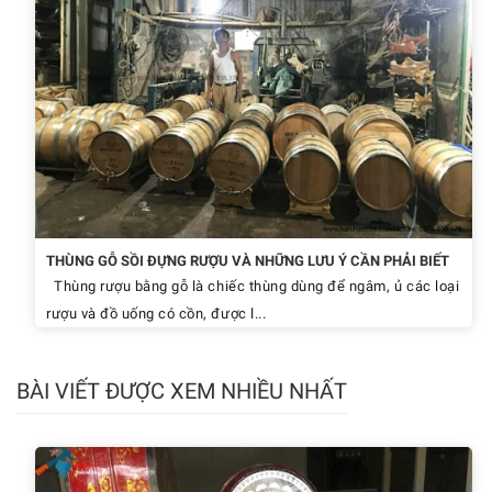
THÙNG GỖ SỒI ĐỰNG RƯỢU VÀ NHỮNG LƯU Ý CẦN PHẢI BIẾT
Thùng rượu bằng gỗ là chiếc thùng dùng để ngâm, ủ các loại
rượu và đồ uống có cồn, được l...
BÀI VIẾT ĐƯỢC XEM NHIỀU NHẤT