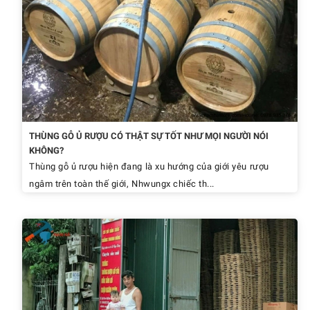
THÙNG GỖ Ủ RƯỢU CÓ THẬT SỰ TỐT NHƯ MỌI NGƯỜI NÓI
KHÔNG?
Thùng gỗ ủ rượu hiện đang là xu hướng của giới yêu rượu
ngâm trên toàn thế giới, Nhwungx chiếc th...