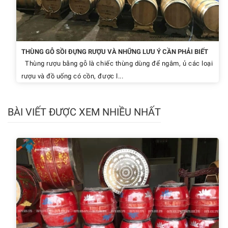
THÙNG GỖ SỒI ĐỰNG RƯỢU VÀ NHỮNG LƯU Ý CẦN PHẢI BIẾT
Thùng rượu bằng gỗ là chiếc thùng dùng để ngâm, ủ các loại
rượu và đồ uống có cồn, được l...
BÀI VIẾT ĐƯỢC XEM NHIỀU NHẤT