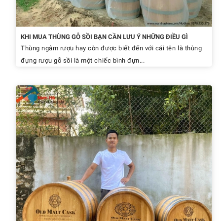
KHI MUA THÙNG GỖ SỒI BẠN CẦN LƯU Ý NHỮNG ĐIỀU GÌ
Thùng ngâm rượu hay còn được biết đến với cái tên là thùng
đựng rượu gỗ sồi là một chiếc bình đựn...