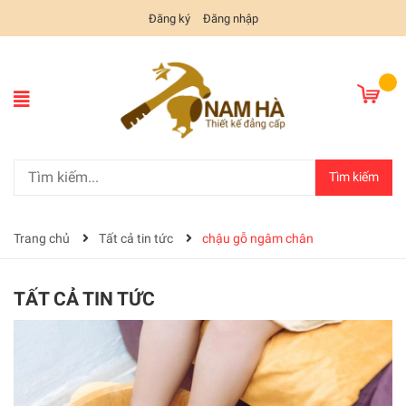
Đăng ký
Đăng nhập
Tìm kiếm
Trang chủ
Tất cả tin tức
chậu gỗ ngâm chân
TẤT CẢ TIN TỨC