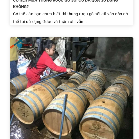
CÓ NÊN MUA THÙNG RƯỢU GỖ SỒI CŨ ĐÃ QUA SỬ DỤNG
KHÔNG?
Có thể các bạn chưa biết thì thùng rượu gỗ sồi cũ vẫn còn có
thể tái sử dụng được và thậm chí vẫn...