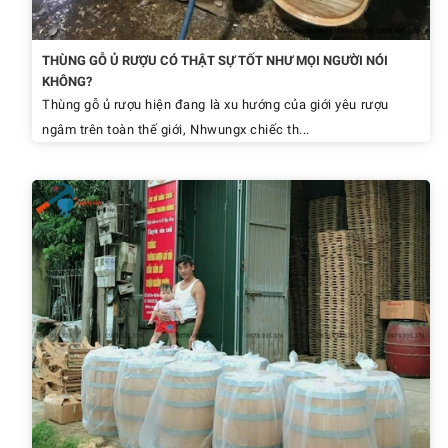
THÙNG GỖ Ủ RƯỢU CÓ THẬT SỰ TỐT NHƯ MỌI NGƯỜI NÓI
KHÔNG?
Thùng gỗ ủ rượu hiện đang là xu hướng của giới yêu rượu
ngâm trên toàn thế giới, Nhwungx chiếc th...